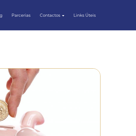
og
Parcerias
Contactos
Links Úteis