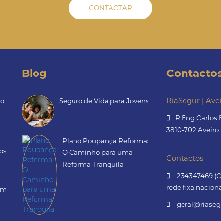
CONTACTAR
Blog
Contacto
RiaSegur | Ave
o;
Seguro de Vida para Jovens
R Eng Carlos 
3810-702 Aveiro
Plano Poupança Reforma:
os
O Caminho para uma
Contactos
Reforma Tranquila
234347469 (
rede fixa naciona
em
geral@riaseg