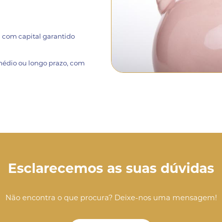
 com capital garantido
médio ou longo prazo, com
Esclarecemos as suas dúvidas
Não encontra o que procura? Deixe-nos uma mensagem!