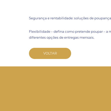
Segurança e rentabilidade: soluções de poupança
Flexibilidade – defina como pretende poupar – a 
diferentes opções de entregas mensais.
VOLTAR