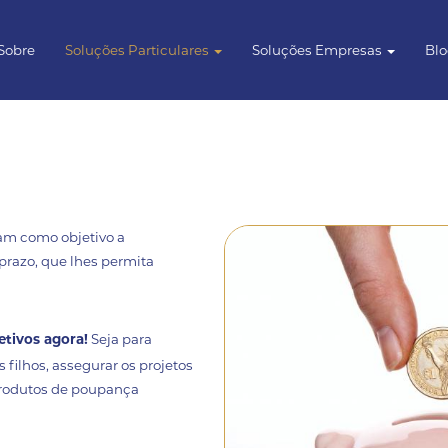
Sobre
Soluções Particulares
Soluções Empresas
Bl
am como objetivo a
razo, que lhes permita
Seja para
etivos agora!
filhos, assegurar os projetos
 produtos de poupança