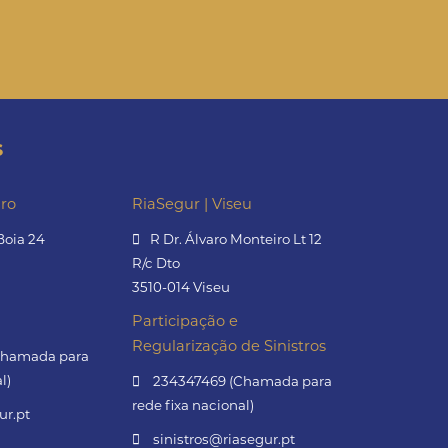
s
iro
RiaSegur | Viseu
Boia 24
R Dr. Álvaro Monteiro Lt 12
R/c Dto
3510-014 Viseu
Participação e
Regularização de Sinistros
Chamada para
l)
234347469 (Chamada para
rede fixa nacional)
ur.pt
sinistros@riasegur.pt