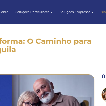
Sobre
Soluções Particulares
Soluções Empresas
Bl
forma: O Caminho para
uila
Ú